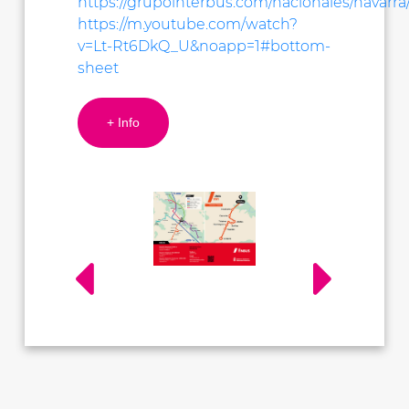
https://grupointerbus.com/nacionales/navarra
https://m.youtube.com/watch?
v=Lt-Rt6DkQ_U&noapp=1#bottom-
sheet
+ Info